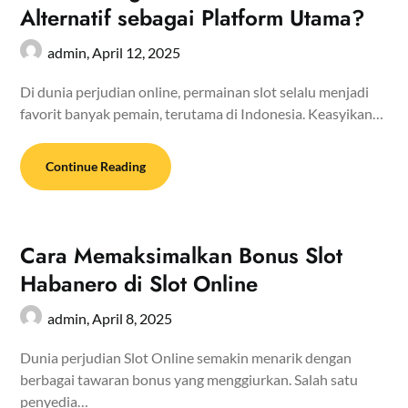
Alternatif sebagai Platform Utama?
admin,
April 12, 2025
Di dunia perjudian online, permainan slot selalu menjadi
favorit banyak pemain, terutama di Indonesia. Keasyikan…
Continue Reading
Cara Memaksimalkan Bonus Slot
Habanero di Slot Online
admin,
April 8, 2025
Dunia perjudian Slot Online semakin menarik dengan
berbagai tawaran bonus yang menggiurkan. Salah satu
penyedia…