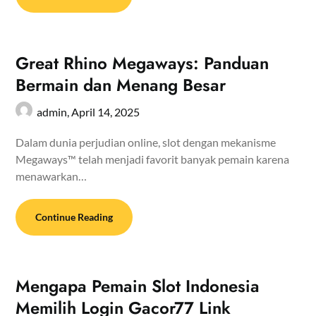
Great Rhino Megaways: Panduan
Bermain dan Menang Besar
admin,
April 14, 2025
Dalam dunia perjudian online, slot dengan mekanisme
Megaways™ telah menjadi favorit banyak pemain karena
menawarkan…
Continue Reading
Mengapa Pemain Slot Indonesia
Memilih Login Gacor77 Link