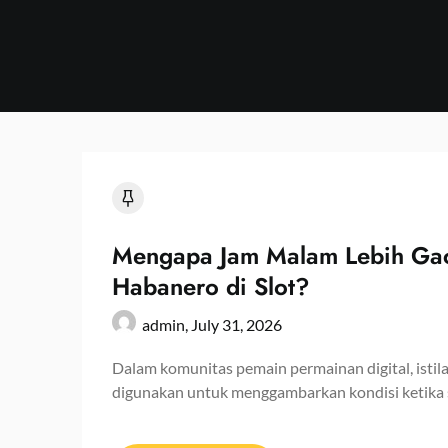
Skip
to
content
Mengapa Jam Malam Lebih Gac
Habanero di Slot?
admin,
July 31, 2026
Dalam komunitas pemain permainan digital, istila
digunakan untuk menggambarkan kondisi ketik