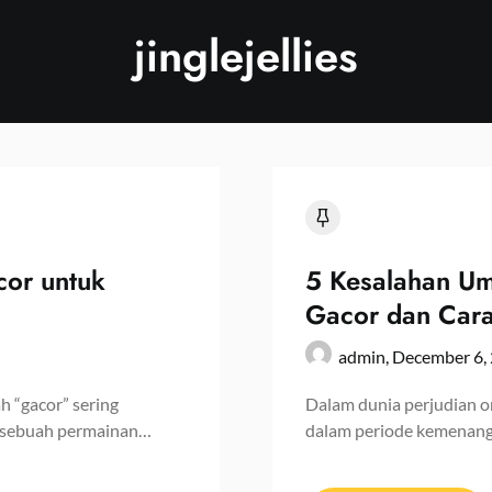
jinglejellies
or untuk
5 Kesalahan Um
Gacor dan Car
admin,
December 6,
h “gacor” sering
Dalam dunia perjudian on
a sebuah permainan…
dalam periode kemenang