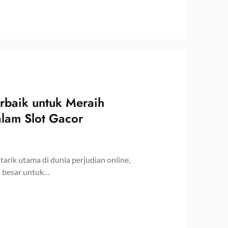
erbaik untuk Meraih
lam Slot Gacor
tarik utama di dunia perjudian online,
 besar untuk…