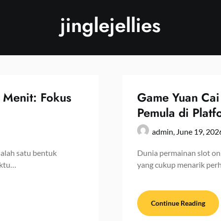
jinglejellies
Menit: Fokus
Game Yuan Cai
Pemula di Platf
admin,
June 19, 202
salah satu bentuk
Dunia permainan slot on
aktu…
yang cukup menarik per
Continue Reading