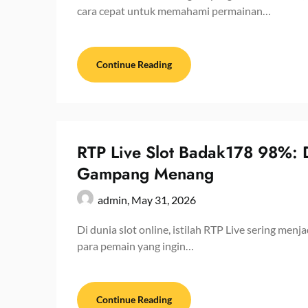
cara cepat untuk memahami permainan…
Continue Reading
RTP Live Slot Badak178 98%: 
Gampang Menang
admin,
May 31, 2026
Di dunia slot online, istilah RTP Live sering men
para pemain yang ingin…
Continue Reading