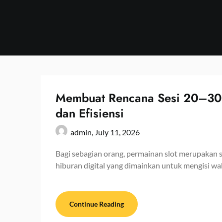
Skip
to
content
Membuat Rencana Sesi 20–30 
dan Efisiensi
admin,
July 11, 2026
Bagi sebagian orang, permainan slot merupakan 
hiburan digital yang dimainkan untuk mengisi w
Continue Reading