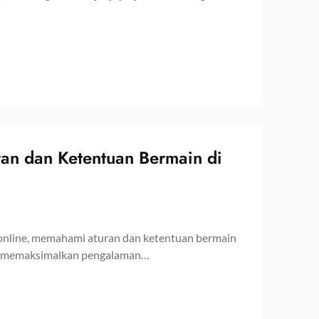
n dan Ketentuan Bermain di
online, memahami aturan dan ketentuan bermain
uk memaksimalkan pengalaman…