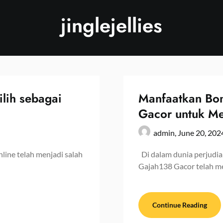
jinglejellies
lih sebagai
Manfaatkan Bon
Gacor untuk M
admin,
June 20, 202
nline telah menjadi salah
Di dalam dunia perjudia
Gajah138 Gacor telah m
Continue Reading