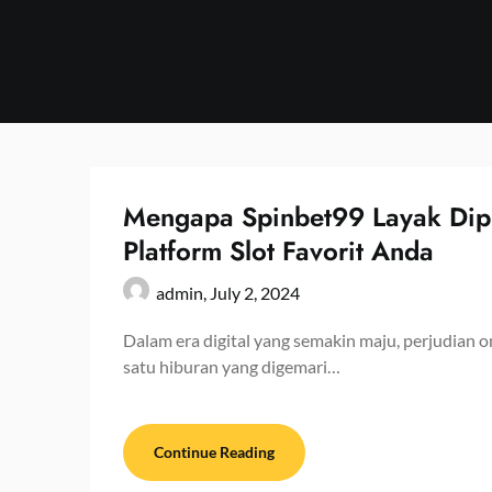
Skip
to
content
Mengapa Spinbet99 Layak Dipi
Platform Slot Favorit Anda
admin,
July 2, 2024
Dalam era digital yang semakin maju, perjudian o
satu hiburan yang digemari…
Continue Reading