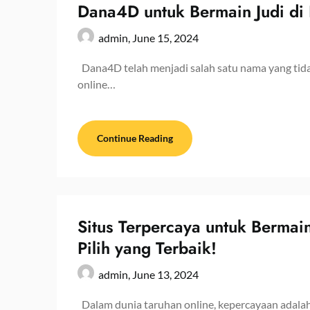
Dana4D untuk Bermain Judi di 
admin,
June 15, 2024
Dana4D telah menjadi salah satu nama yang tidak 
online…
Continue Reading
Situs Terpercaya untuk Bermain
Pilih yang Terbaik!
admin,
June 13, 2024
Dalam dunia taruhan online, kepercayaan adalah