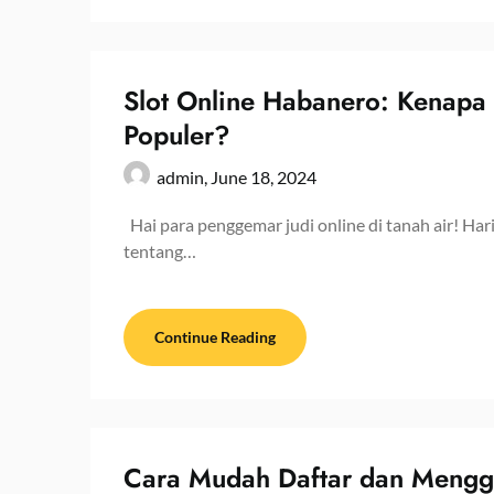
Slot Online Habanero: Kenapa 
Populer?
admin,
June 18, 2024
Hai para penggemar judi online di tanah air! Hari 
tentang…
Continue Reading
Cara Mudah Daftar dan Meng