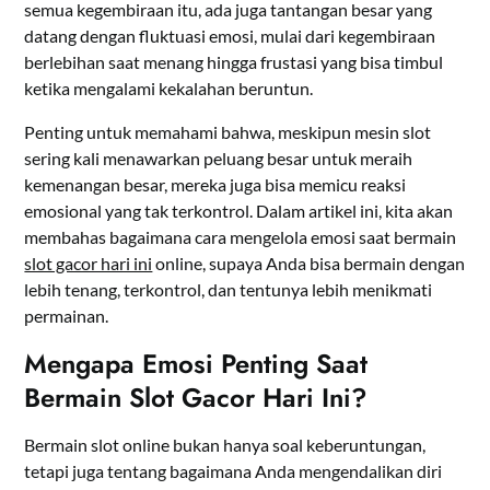
semua kegembiraan itu, ada juga tantangan besar yang
datang dengan fluktuasi emosi, mulai dari kegembiraan
berlebihan saat menang hingga frustasi yang bisa timbul
ketika mengalami kekalahan beruntun.
Penting untuk memahami bahwa, meskipun mesin slot
sering kali menawarkan peluang besar untuk meraih
kemenangan besar, mereka juga bisa memicu reaksi
emosional yang tak terkontrol. Dalam artikel ini, kita akan
membahas bagaimana cara mengelola emosi saat bermain
slot gacor hari ini
online, supaya Anda bisa bermain dengan
lebih tenang, terkontrol, dan tentunya lebih menikmati
permainan.
Mengapa Emosi Penting Saat
Bermain Slot Gacor Hari Ini?
Bermain slot online bukan hanya soal keberuntungan,
tetapi juga tentang bagaimana Anda mengendalikan diri