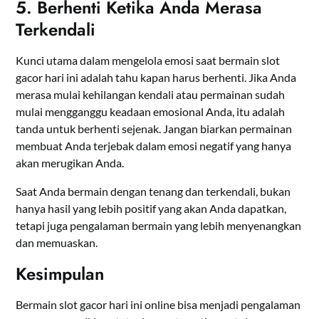
5. Berhenti Ketika Anda Merasa
Terkendali
Kunci utama dalam mengelola emosi saat bermain slot
gacor hari ini adalah tahu kapan harus berhenti. Jika Anda
merasa mulai kehilangan kendali atau permainan sudah
mulai mengganggu keadaan emosional Anda, itu adalah
tanda untuk berhenti sejenak. Jangan biarkan permainan
membuat Anda terjebak dalam emosi negatif yang hanya
akan merugikan Anda.
Saat Anda bermain dengan tenang dan terkendali, bukan
hanya hasil yang lebih positif yang akan Anda dapatkan,
tetapi juga pengalaman bermain yang lebih menyenangkan
dan memuaskan.
Kesimpulan
Bermain slot gacor hari ini online bisa menjadi pengalaman