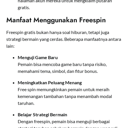
halaman akun mereka untuk mengklaim putaran
gratis.
Manfaat Menggunakan Freespin
Freespin gratis bukan hanya soal hiburan, tetapi juga
strategi bermain yang cerdas. Beberapa manfaatnya antara
lain:
Menguji Game Baru
Pemain bisa mencoba game baru tanpa risiko,
memahami tema, simbol, dan fitur bonus.
Meningkatkan Peluang Menang
Free spin memungkinkan pemain untuk meraih
kemenangan tambahan tanpa menambah modal
taruhan.
Belajar Strategi Bermain
Dengan freespin, pemain bisa menguji berbagai