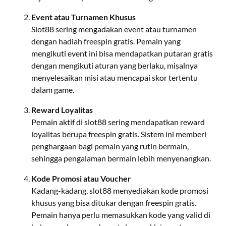
Event atau Turnamen Khusus
Slot88 sering mengadakan event atau turnamen
dengan hadiah freespin gratis. Pemain yang
mengikuti event ini bisa mendapatkan putaran gratis
dengan mengikuti aturan yang berlaku, misalnya
menyelesaikan misi atau mencapai skor tertentu
dalam game.
Reward Loyalitas
Pemain aktif di slot88 sering mendapatkan reward
loyalitas berupa freespin gratis. Sistem ini memberi
penghargaan bagi pemain yang rutin bermain,
sehingga pengalaman bermain lebih menyenangkan.
Kode Promosi atau Voucher
Kadang-kadang, slot88 menyediakan kode promosi
khusus yang bisa ditukar dengan freespin gratis.
Pemain hanya perlu memasukkan kode yang valid di