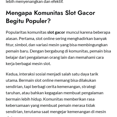
lebih menyenangkan dan efektif.
Mengapa Komunitas Slot Gacor
Begitu Populer?
Popularitas komunitas
slot gacor
muncul karena beberapa
alasan. Pertama, slot online sering menghadirkan banyak
fitur, simbol, dan variasi mesin yang bisa membingungkan
pemain baru. Dengan bergabung di komunitas, pemain bisa
belajar dari pengalaman orang lain dan memahami cara
kerja berbagai mesin slot.
Kedua, interaksi sosial menjadi salah satu daya tarik
utama. Bermain slot online memang bisa dilakukan
sendirian, tapi berbagi cerita kemenangan, strategi
taruhan, atau bahkan kegagalan membuat pengalaman
bermain lebih hidup. Komunitas memberikan rasa
kebersamaan yang membuat pemain merasa tidak
sendirian, terutama saat mengejar kemenangan di mesin