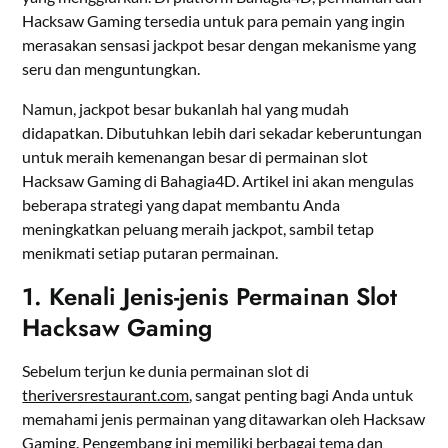
Hacksaw Gaming tersedia untuk para pemain yang ingin
merasakan sensasi jackpot besar dengan mekanisme yang
seru dan menguntungkan.
Namun, jackpot besar bukanlah hal yang mudah
didapatkan. Dibutuhkan lebih dari sekadar keberuntungan
untuk meraih kemenangan besar di permainan slot
Hacksaw Gaming di Bahagia4D. Artikel ini akan mengulas
beberapa strategi yang dapat membantu Anda
meningkatkan peluang meraih jackpot, sambil tetap
menikmati setiap putaran permainan.
1. Kenali Jenis-jenis Permainan Slot
Hacksaw Gaming
Sebelum terjun ke dunia permainan slot di
theriversrestaurant.com
, sangat penting bagi Anda untuk
memahami jenis permainan yang ditawarkan oleh Hacksaw
Gaming. Pengembang ini memiliki berbagai tema dan