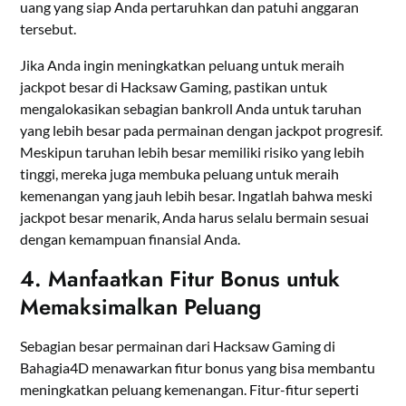
uang yang siap Anda pertaruhkan dan patuhi anggaran
tersebut.
Jika Anda ingin meningkatkan peluang untuk meraih
jackpot besar di Hacksaw Gaming, pastikan untuk
mengalokasikan sebagian bankroll Anda untuk taruhan
yang lebih besar pada permainan dengan jackpot progresif.
Meskipun taruhan lebih besar memiliki risiko yang lebih
tinggi, mereka juga membuka peluang untuk meraih
kemenangan yang jauh lebih besar. Ingatlah bahwa meski
jackpot besar menarik, Anda harus selalu bermain sesuai
dengan kemampuan finansial Anda.
4. Manfaatkan Fitur Bonus untuk
Memaksimalkan Peluang
Sebagian besar permainan dari Hacksaw Gaming di
Bahagia4D menawarkan fitur bonus yang bisa membantu
meningkatkan peluang kemenangan. Fitur-fitur seperti