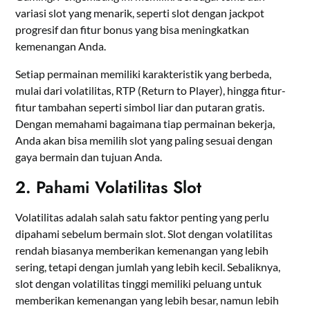
variasi slot yang menarik, seperti slot dengan jackpot
progresif dan fitur bonus yang bisa meningkatkan
kemenangan Anda.
Setiap permainan memiliki karakteristik yang berbeda,
mulai dari volatilitas, RTP (Return to Player), hingga fitur-
fitur tambahan seperti simbol liar dan putaran gratis.
Dengan memahami bagaimana tiap permainan bekerja,
Anda akan bisa memilih slot yang paling sesuai dengan
gaya bermain dan tujuan Anda.
2. Pahami Volatilitas Slot
Volatilitas adalah salah satu faktor penting yang perlu
dipahami sebelum bermain slot. Slot dengan volatilitas
rendah biasanya memberikan kemenangan yang lebih
sering, tetapi dengan jumlah yang lebih kecil. Sebaliknya,
slot dengan volatilitas tinggi memiliki peluang untuk
memberikan kemenangan yang lebih besar, namun lebih