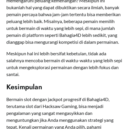
memengaruhi peluang kemenangan? Meskipun ini
bukanlah hal yang dapat dibuktikan secara ilmiah, banyak
pemain percaya bahwa jam-jam tertentu bisa memberikan
peluang lebih baik. Misalnya, beberapa pemain memilih
untuk bermain di waktu yang lebih sepi, di mana jumlah
pemain di platform seperti Bahagia4D lebih sedikit, yang
dianggap bisa mengurangi kompetisi di dalam permainan.
Meskipun hal ini lebih bersifat kebetulan, tidak ada
salahnya mencoba bermain di waktu-waktu yang lebih sepi
untuk mengeksplorasi permainan dengan lebih fokus dan
santai.
Kesimpulan
Bermain slot dengan jackpot progresif di Bahagia4D,
terutama slot dari Hacksaw Gaming, bisa menjadi
pengalaman yang sangat mengasyikkan dan
menguntungkan jika Anda menggunakan strategi yang
tepat. Kenali permainan yang Anda pilih, pahami